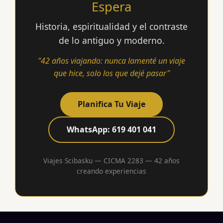
Espera
Historia, espiritualidad y el contraste
de lo antiguo y moderno.
"42 años viajando: nunca lamenté un viaje
que hice, solo los que dejé pasar"
Planifica Tu Viaje
WhatsApp: 619 401 041
Viajes Scibasku — CICMA 2283 — 42 años
creando experiencias