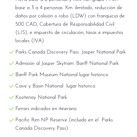
base a 3 a 4 personas. Km. ilimitado, reducción de
La jornada termina en Victoria, donde los
daños por colisión o robo (LDW) con franquicia de
bellos jardines y la arquitectura de la ciudad
500 CAD, Cobertura de Responsabilidad Civil
celebran su herencia marítima y su encanto
(LIS), e impuesto de circulación, tasas e impuestos
colonial .
locales (IVA).
Pase la noche en Victoria. Alojamiento
Parks Canada Discovery Pass. Jasper National Park
Chateau Victoria Hotel & Suites or Royal Scot
Admisión al Jasper Skytram. Banff National Park
Hotel & Suites
Banff Park Museum National lugar historico.
Cave y Basin National lugar historico
Kootenay National Park
Ferries indicados en itinerario
Pacific Rim NP Reserve (incluido en el Parks
Canada Discovery Pass).