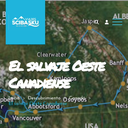
El salvaje Oeste
Canadiense
Inicio
Descubrimiento
Canadá
El salvaje Oeste Canadiense