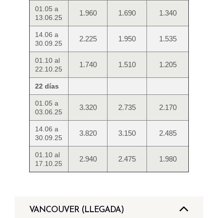
01.05 a
1.960
1.690
1.340
13.06.25
14.06 a
2.225
1.950
1.535
30.09.25
01.10 al
1.740
1.510
1.205
22.10.25
22 días
01.05 a
3.320
2.735
2.170
03.06.25
14.06 a
3.820
3.150
2.485
30.09.25
01.10 al
2.940
2.475
1.980
17.10.25
VANCOUVER (LLEGADA)