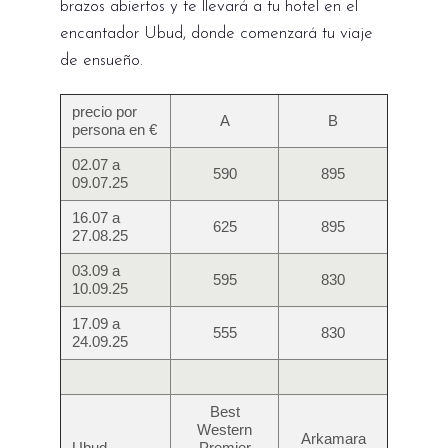
brazos abiertos y te llevará a tu hotel en el
encantador Ubud, donde comenzará tu viaje
de ensueño.
precio por
A
B
persona en €
02.07 a
590
895
09.07.25
16.07 a
625
895
27.08.25
03.09 a
595
830
10.09.25
17.09 a
555
830
24.09.25
Best
Western
Arkamara
Ubud
Premier