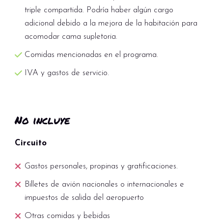
diversión? Únete al programa SIC Gili Hai
triple compartida. Podría haber algún cargo
Cruise para una experiencia inolvidable en el
adicional debido a la mejora de la habitación para
mar, donde podrás hacer snorkel, nadar entre
acomodar cama supletoria.
coloridos corales y disfrutar de un día de
Comidas mencionadas en el programa.
exploración en las aguas cristalinas. ¡La
IVA y gastos de servicio.
elección es tuya!
¿Por qué Elegir Gili Trawangan?
No incluye
Belleza Natural: Playas de arena blanca,
aguas turquesas y paisajes de ensueño te
Circuito
esperan en cada rincón.
Aventura y Relax: Disfruta de actividades
Gastos personales, propinas y gratificaciones.
emocionantes o simplemente relájate bajo el
Billetes de avión nacionales o internacionales e
sol, lo que tú decidas.
impuestos de salida del aeropuerto
Cultura Local: Sumérgete en la auténtica vida
Otras comidas y bebidas
isleña y descubre la calidez de la gente de Gili