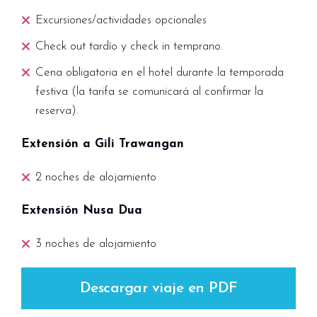
Trawangan.
Excursiones/actividades opcionales
Check out tardío y check in temprano.
¡Descubre el paraíso en un crucero
Cena obligatoria en el hotel durante la temporada
único de 3 islas con barbacoa!
festiva (la tarifa se comunicará al confirmar la
CRUCERO DE 3 ISLAS, CON
reserva).
BARBACOA
: Embárcate en una aventura
Extensión a Gili Trawangan
inolvidable explorando las Islas Gili, hogar de
los mejores sitios de snorkel de Indonesia.
2 noches de alojamiento
Comenzando en Gili Trawangan, nuestro
crucero zarpará a las 9:30 am. Descubre la
Extensión Nusa Dua
belleza submarina en Gili Meno con estatuas
submarinas y tortugas marinas, seguido de un
3 noches de alojamiento
emocionante snorkel en Gili Air y un suculento
almuerzo de barbacoa a bordo. ¡Una
Descargar viaje en PDF
experiencia única que no querrás perderte!