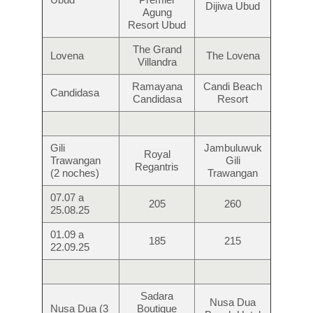
Dijiwa Ubud
Agung
Resort Ubud
The Grand
Lovena
The Lovena
Villandra
Ramayana
Candi Beach
Candidasa
Candidasa
Resort
Gili
Jambuluwuk
Royal
Trawangan
Gili
Regantris
(2 noches)
Trawangan
07.07 a
205
260
25.08.25
01.09 a
185
215
22.09.25
Sadara
Nusa Dua
Nusa Dua (3
Boutique