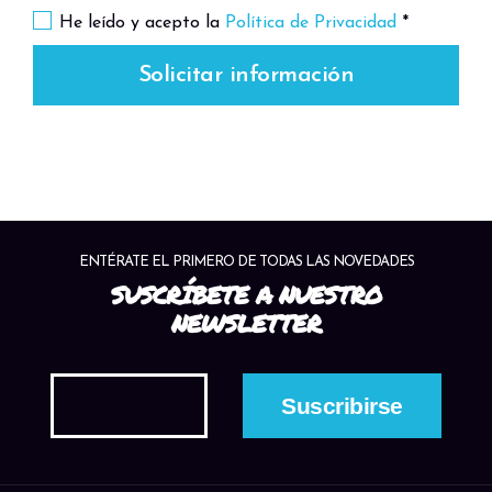
Gili Trawangan: Finaliza tu viaje con un
He leído y acepto la
Política de Privacidad
*
delicioso desayuno en el hotel antes de
dirigirte al puerto. Luego, aborda una lancha
Solicitar información
rápida de regreso a Bali, con parada en
Padangbai antes de ser trasladado a tu
destino en Bali de forma compartida.
¡Vive la magia de las Islas Gili con nosotros en
un viaje inolvidable!
ENTÉRATE EL PRIMERO DE TODAS LAS NOVEDADES
SUSCRÍBETE A NUESTRO
NEWSLETTER