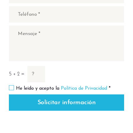
por la mañana, esta noche el klotok dormirá
más cerca de la ciudad para poder llegar a
tiempo al aeropuerto.
Comidas: Desayuno – Almuerzo – Cena
Alojamiento: Barco Klotok Estandar ( privado
)
5 + 2 =
He leído y acepto la
Política de Privacidad
*
Solicitar información