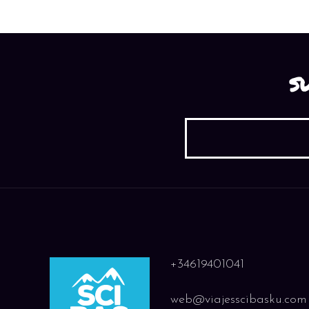
S
+34619401041
web@viajesscibasku.com