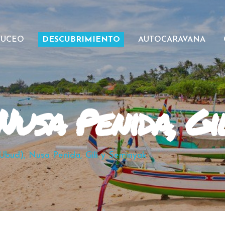
BUCEO
DESCUBRIMIENTO
AUTOCARAVANA
 Nusa Penida, Gi
(Ubud), Nusa Penida, Gili y Seminyak