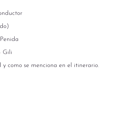
conductor
ido)
a Penida
oom
 Gili
 y como se menciona en el itinerario.