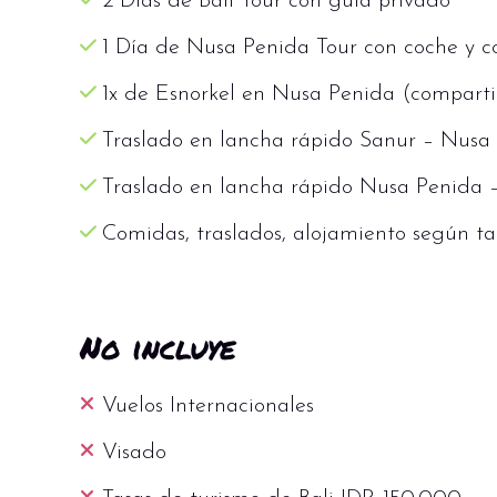
2 Días de Bali Tour con guía privado
Alojamiento :
1 Día de Nusa Penida Tour con coche y 
A. Komaneka Bisma – Bisma Suite
1x de Esnorkel en Nusa Penida (compart
B. Visesa Ubud Resort – Jungle Suite
Traslado en lancha rápido Sanur – Nus
C. The Artini Dijiwa - Premiere R
Traslado en lancha rápido Nusa Penida –
Comidas, traslados, alojamiento según tal
No incluye
Vuelos Internacionales
Visado