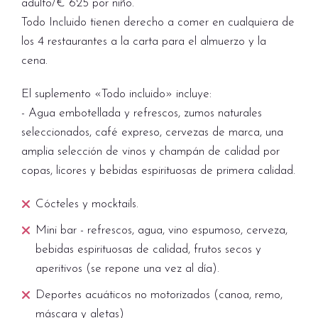
de música en vivo, mientras los huéspedes
adulto/€ 625 por niño.
cuentan con una amplia terraza con piscina,
alojamiento. No aplicable en suplementos de
disfrutan de una selección de bebidas
Todo Incluido tienen derecho a comer en cualquiera de
equipada con todas las comodidades
pensión completa, todo incluido o personas
premium.
los 4 restaurantes a la carta para el almuerzo y la
modernas, así como un mayordomo privado.
adicionales (adultos y niños).
cena.
Un paraíso terrenal y marino, donde cada
detalle está diseñado para satisfacer las
El suplemento «Todo incluido» incluye:
expectativas más exigentes. (Capacidad
- Agua embotellada y refrescos, zumos naturales
máxima 3 adultos):
seleccionados, café expreso, cervezas de marca, una
amplia selección de vinos y champán de calidad por
ZANZIBAR VILLA
; Con 310 metros
copas, licores y bebidas espirituosas de primera calidad.
cuadrados de espacios lujosos y cómodos con
acceso directo a la playa. La entrada a la villa
Cócteles y mocktails.
da a una gran sala de estar al aire libre con
Mini bar - refrescos, agua, vino espumoso, cerveza,
área de descanso y sofás de Etro. Dos
bebidas espirituosas de calidad, frutos secos y
amplios dormitorios, un bar esquinero y cocina
aperitivos (se repone una vez al día).
disponibles para exclusivas "cenas en la villa"
Deportes acuáticos no motorizados (canoa, remo,
con chef bajo petición. La sala de estar se
máscara y aletas)
abre a una gran terraza con mesa de