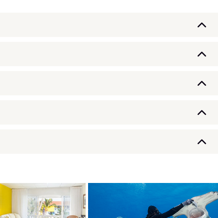
ado por carretera a Ft. Lauderdale. Hotel en la
Bimini, realizando inmersiones en los mejores
 al máximo el encuentro con los tiburones
o a Ft. Lauderdale. Traslado por carretera hasta
én se realizaran otro tipo de inmersiones muy
 vuelo con destino a la ciudad de origen. Noche a