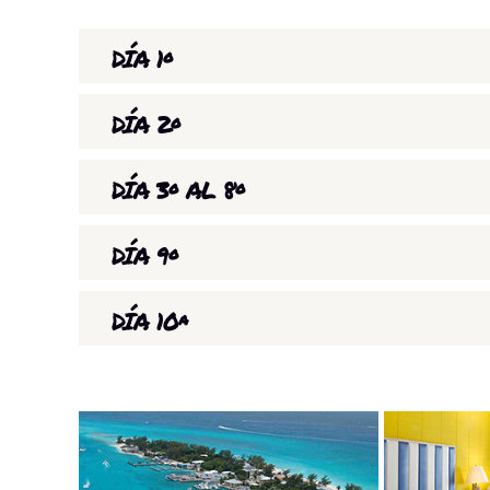
DÍA 1º
Vuelo Madrid o Barcelona – Miami. Trasl
DÍA 2º
zona del aeropuerto.
Vuelo Ft. Lauderdale – Bimini. Hotel.
DÍA 3º AL 8º
Días de estancia en la pequeña isla de 
DÍA 9º
puntos de la zona para poder garantizar
Traslado al aeropuerto de Bimini y vuel
martillo gigantes. Dos de los días tambi
DÍA 10ª
el aeropuerto de Miami para salir en el
recomendables.
Llegada a España y fin del viaje.
bordo.