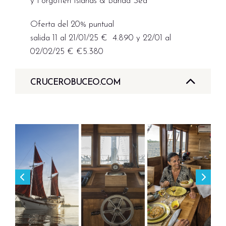
y Forgotten Islands & Banda Sea
Oferta del 20% puntual
salida 11 al 21/01/25 € 4.890 y 22/01 al
02/02/25 € €5.380
CRUCEROBUCEO.COM
Próximamente en
CruceroBuceo.com · CICMA 2283
Ver CruceroBuceo.com →