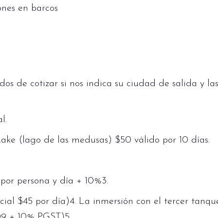
ones en barcos
s de cotizar si nos indica su ciudad de salida y la
l.
 Lake (lago de las medusas) $50 válido por 10 días.
s
por persona y día + 10%3.
cial $45 por día)4. La inmersión con el tercer tanqu
09 + 10% PGST)5.