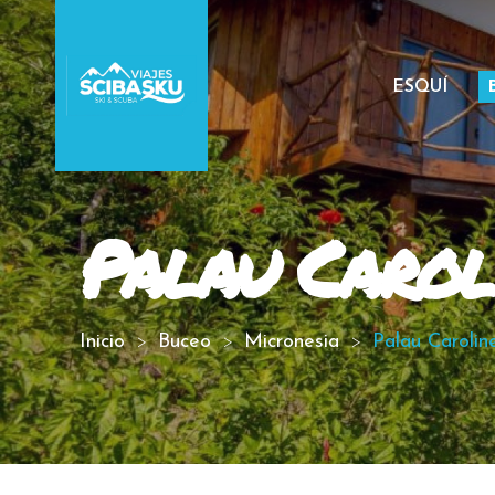
ESQUÍ
Palau Carol
Inicio
Buceo
Micronesia
Palau Carolin