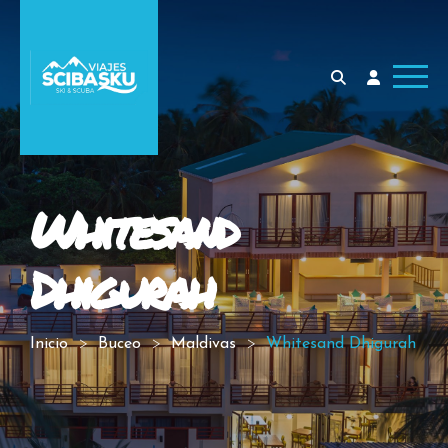
Whitesand
Dhigurah
Inicio
Buceo
Maldivas
Whitesand Dhigurah