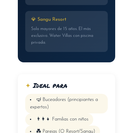
💎 Sangu Resort
Solo mayores de 15 años. El más
exclusivo. Water Villas con piscina
privada.
✦
Ideal para
🤿 Buceadores (principiantes a
expertos)
👨‍👩‍👧 Familias con niños
💑 Parejas (O Resort/Sangu)