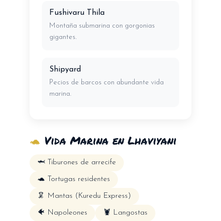
Fushivaru Thila
Montaña submarina con gorgonias
gigantes.
Shipyard
Pecios de barcos con abundante vida
marina.
🐢
Vida Marina en Lhaviyani
🦈 Tiburones de arrecife
🐢 Tortugas residentes
🦑 Mantas (Kuredu Express)
🐠 Napoleones
🦞 Langostas