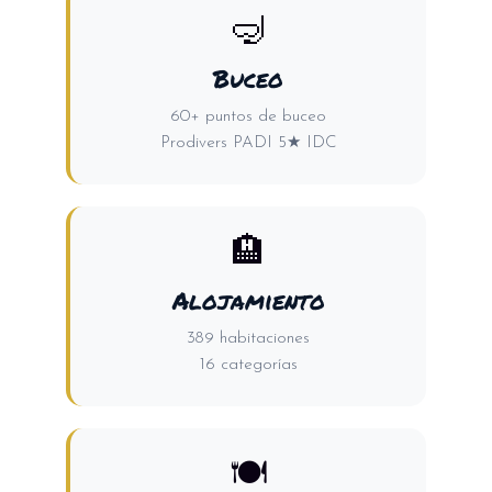
🤿
Buceo
60+ puntos de buceo
Prodivers PADI 5★ IDC
🏨
Alojamiento
389 habitaciones
16 categorías
🍽️