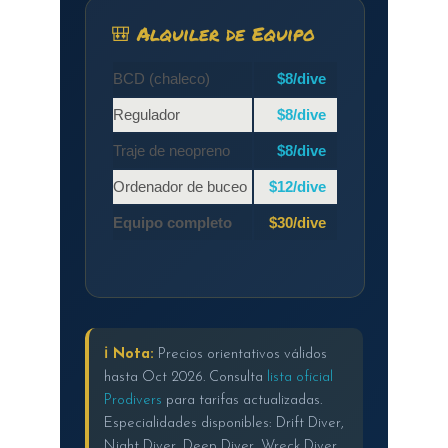
🎒 Alquiler de Equipo
BCD (chaleco)
$8/dive
Regulador
$8/dive
Traje de neopreno
$8/dive
Ordenador de buceo
$12/dive
Equipo completo
$30/dive
ℹ️ Nota:
Precios orientativos válidos
hasta Oct 2026. Consulta
lista oficial
Prodivers
para tarifas actualizadas.
Especialidades disponibles: Drift Diver,
Night Diver, Deep Diver, Wreck Diver,