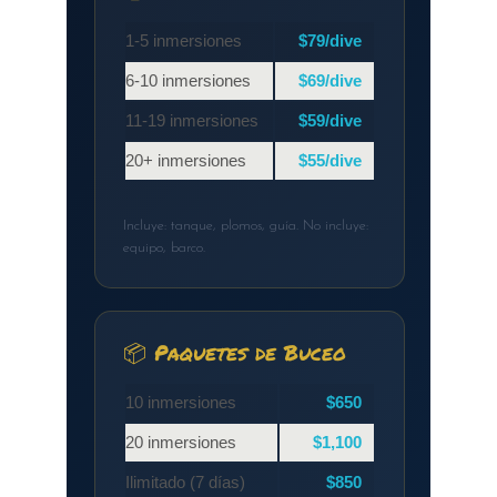
1-5 inmersiones
$79/dive
6-10 inmersiones
$69/dive
11-19 inmersiones
$59/dive
20+ inmersiones
$55/dive
Incluye: tanque, plomos, guía. No incluye:
equipo, barco.
📦 Paquetes de Buceo
10 inmersiones
$650
20 inmersiones
$1,100
Ilimitado (7 días)
$850