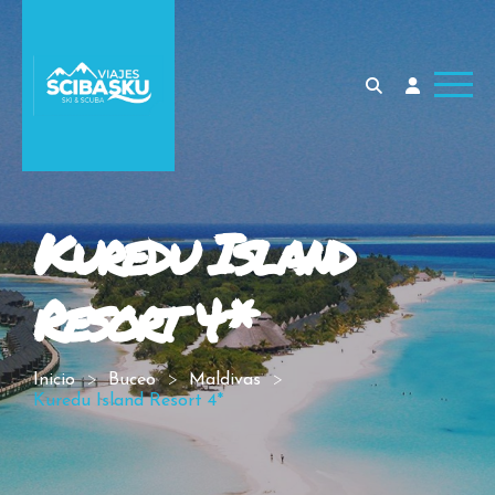
Kuredu Island
Resort 4*
Inicio
Buceo
Maldivas
Kuredu Island Resort 4*