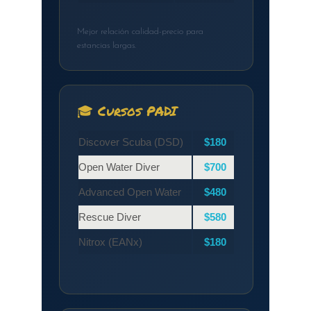
Mejor relación calidad-precio para
estancias largas.
🎓 Cursos PADI
Discover Scuba (DSD)
$180
Open Water Diver
$700
Advanced Open Water
$480
Rescue Diver
$580
Nitrox (EANx)
$180