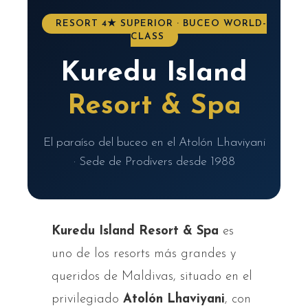
RESORT 4★ SUPERIOR · BUCEO WORLD-
CLASS
Kuredu Island
Resort & Spa
El paraíso del buceo en el Atolón Lhaviyani
· Sede de Prodivers desde 1988
Kuredu Island Resort & Spa
es
uno de los resorts más grandes y
queridos de Maldivas, situado en el
privilegiado
Atolón Lhaviyani
, con