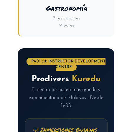
Gastronomía
7 restaurantes
9 bares
PADI 5★ INSTRUCTOR DEVELOPMENT
CENTRE
Prodivers
Kuredu
El centro de buceo más grande y
experimentado de Maldivas · Desde
1988
🤿 Inmersiones Guiadas