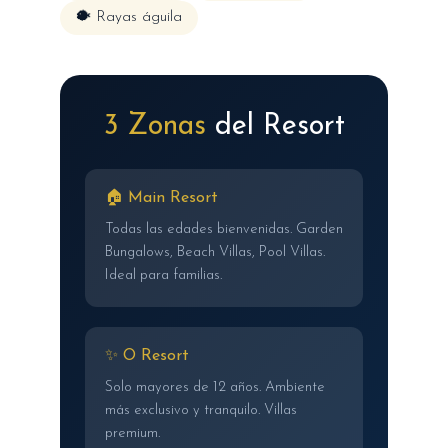
🐡 Rayas águila
3 Zonas
del Resort
🏠 Main Resort
Todas las edades bienvenidas. Garden
Bungalows, Beach Villas, Pool Villas.
Ideal para familias.
✨ O Resort
Solo mayores de 12 años. Ambiente
más exclusivo y tranquilo. Villas
premium.