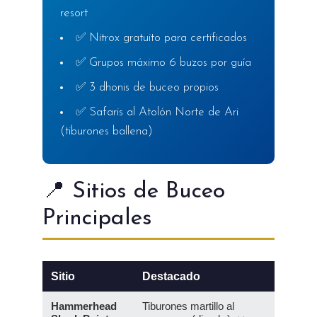
resort
✅ Nitrox gratuito para certificados
✅ Grupos máximo 6 buzos por guía
✅ 3 dhonis de buceo propios
✅ Safaris al Atolón Norte de Ari
(tiburones ballena)
📍 Sitios de Buceo
Principales
Sitio
Destacado
Hammerhead
Tiburones martillo al