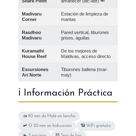
Shark Point
amanecer (dic-abr) 🦈
Madivaru
Estación de limpieza de
Corner
mantas
Rasdhoo
Pared vertical, tiburones
Madivaru
grises, águilas
Kuramathi
De los mejores de
House Reef
Maldivas, acceso directo
Excursiones
Tiburones ballena (mar-
Ari Norte
may)
ℹ️ Información Práctica
🚤 90 min de Malé en lancha
🛩️ O 20 min en hidroavión
📶 WiFi gratuito
🏊 3 piscinas
💆 Spa de lujo