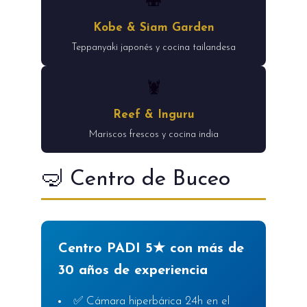
🍣
Kobe & Siam Garden
Teppanyaki japonés y cocina tailandesa
🦞
Reef & Inguru
Mariscos frescos y cocina india
🤿 Centro de Buceo
Centro PADI 5★ con más de
30 años de experiencia
✅ Cámara hiperbárica 24h en el