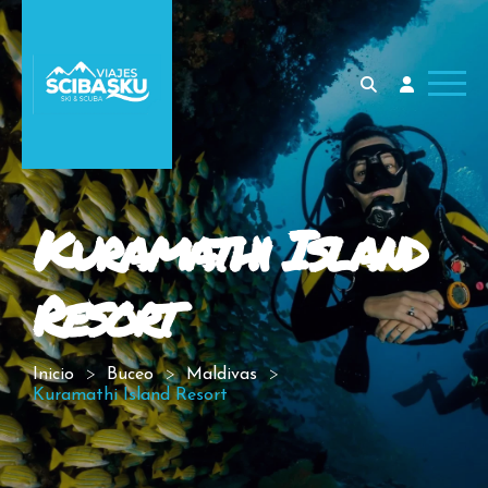
Kuramathi Island
Resort
Inicio
Buceo
Maldivas
Kuramathi Island Resort