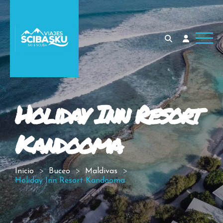
Holiday Inn Resort
Kandooma
Inicio
Buceo
Maldivas
Holiday Inn Resort Kandooma