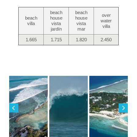
beach
beach
over
beach
house
house
water
villa
vista
vista
villa
jardín
mar
1.665
1.715
1.820
2.450