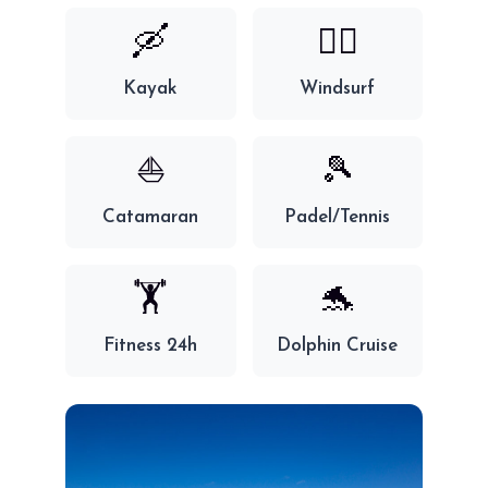
🛶
🏄‍♂️
Kayak
Windsurf
⛵
🎾
Catamaran
Padel/Tennis
🏋️
🐬
Fitness 24h
Dolphin Cruise