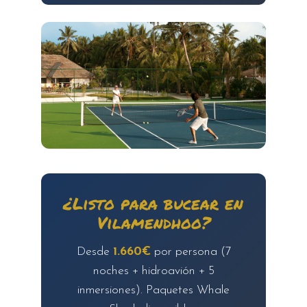
¿Listo para bucear en
Vilamendhoo?
Desde
1.660€
por persona (7
noches + hidroavión + 5
inmersiones). Paquetes Whale