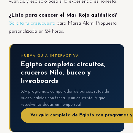
vuelvas, y eso solo pasa si la experiencia es honesta.
¿Listo para conocer el Mar Rojo auténtico?
Solicita tu presupuesto
para Marsa Alam. Propuesta
personalizada en 24 horas.
NUEVA GUIA INTERACTIVA
Egipto completo: circuitos,
cruceros Nilo, buceo y
liveaboards
80+ programas, comparador de barcos, rutas de
buceo, salidas con fecha... y un asistente IA que
resuelve tus dudas en tiempo real.
Ver guia completa de Egipto con programas y