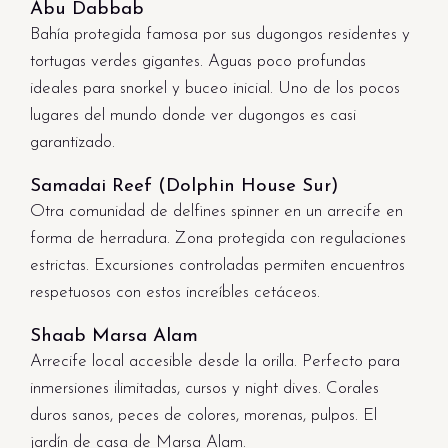
Abu Dabbab
Bahía protegida famosa por sus dugongos residentes y
tortugas verdes gigantes. Aguas poco profundas
ideales para snorkel y buceo inicial. Uno de los pocos
lugares del mundo donde ver dugongos es casi
garantizado.
Samadai Reef (Dolphin House Sur)
Otra comunidad de delfines spinner en un arrecife en
forma de herradura. Zona protegida con regulaciones
estrictas. Excursiones controladas permiten encuentros
respetuosos con estos increíbles cetáceos.
Shaab Marsa Alam
Arrecife local accesible desde la orilla. Perfecto para
inmersiones ilimitadas, cursos y night dives. Corales
duros sanos, peces de colores, morenas, pulpos. El
jardín de casa de Marsa Alam.