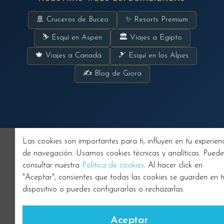
🚢 Cruceros de Buceo
✨ Resorts Premium
⛷ Esquí en Aspen
🏛 Viajes a Egipto
🍁 Viajes a Canadá
🎿 Esquí en los Alpes
✍ Blog de Giora
Las cookies son importantes para ti, influyen en tu experien
de navegación. Usamos cookies técnicas y analíticas. Puede
consultar nuestra
Política de cookies
. Al hacer click en
"Aceptar", consientes que todas las cookies se guarden en t
dispositivo o puedes configurarlas o rechazarlas.
Aceptar