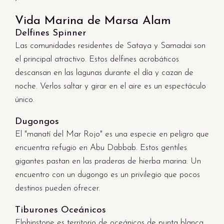
Vida Marina de Marsa Alam
Delfines Spinner
Las comunidades residentes de Sataya y Samadai son
el principal atractivo. Estos delfines acrobáticos
descansan en las lagunas durante el día y cazan de
noche. Verlos saltar y girar en el aire es un espectáculo
único.
Dugongos
El "manatí del Mar Rojo" es una especie en peligro que
encuentra refugio en Abu Dabbab. Estos gentiles
gigantes pastan en las praderas de hierba marina. Un
encuentro con un dugongo es un privilegio que pocos
destinos pueden ofrecer.
Tiburones Oceánicos
Elphinstone es territorio de oceánicos de punta blanca,