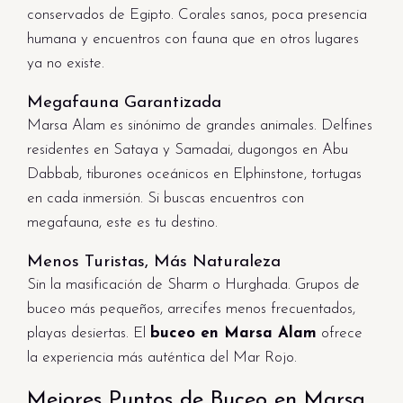
conservados de Egipto. Corales sanos, poca presencia
humana y encuentros con fauna que en otros lugares
ya no existe.
Megafauna Garantizada
Marsa Alam es sinónimo de grandes animales. Delfines
residentes en Sataya y Samadai, dugongos en Abu
Dabbab, tiburones oceánicos en Elphinstone, tortugas
en cada inmersión. Si buscas encuentros con
megafauna, este es tu destino.
Menos Turistas, Más Naturaleza
Sin la masificación de Sharm o Hurghada. Grupos de
buceo más pequeños, arrecifes menos frecuentados,
playas desiertas. El
buceo en Marsa Alam
ofrece
la experiencia más auténtica del Mar Rojo.
Mejores Puntos de Buceo en Marsa