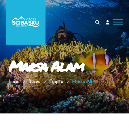
Marsa Alam
Inicio
Buceo
Egipto
Marsa Alam