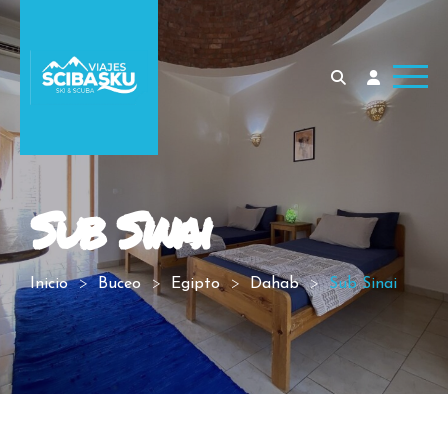
Sub Sinai
Inicio
Buceo
Egipto
Dahab
Sub Sinai