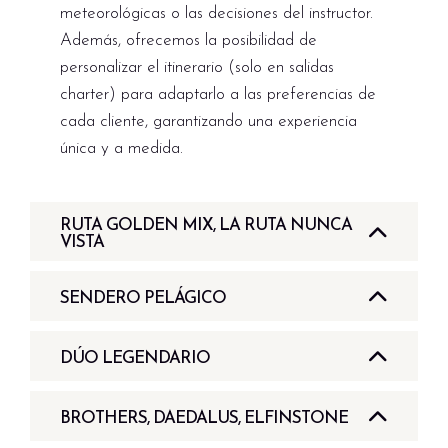
meteorológicas o las decisiones del instructor.
Además, ofrecemos la posibilidad de
personalizar el itinerario (solo en salidas
charter) para adaptarlo a las preferencias de
cada cliente, garantizando una experiencia
única y a medida.
RUTA GOLDEN MIX, LA RUTA NUNCA
VISTA
Itinerarios populares:
SENDERO PELÁGICO
Golden Mix:
Deadalus, Sataya, St Johns,
Embárcate en nuestro itinerario de la
Ruta
Rocky, Zabargad
DÚO LEGENDARIO
Pelágica
y vive una semana llena de
«tiburones martillo, delfines, cuevas, pecio de
emociones, explorando las grandes especies
Dúo legendario:
Blue Hole, Thistlegorm
Zabargad»
pelágicas del
Mar Rojo
. Desde tiburones
BROTHERS, DAEDALUS, ELFINSTONE
esta ruta es la más vendida, por que será?
Desde Hurghada, en tan solo 15 minutos en
martillo en
Daedalus
hasta delfines en