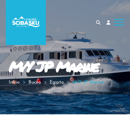
M/Y JP Marine
Inicio
Buceo
Egipto
M/Y JP Marine