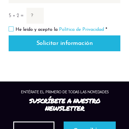
metros en los pecios de Abu Nuhas.
5 + 2 =
Este itinerario ha sido diseñado para ofrecer la
mejor experiencia en apnea, combinando
He leído y acepto la
Política de Privacidad
*
belleza natural, fauna marina y seguridad, en
un entorno perfectamente adaptado para el
Solicitar información
entrenamiento y la exploración.
ENTÉRATE EL PRIMERO DE TODAS LAS NOVEDADES
SUSCRÍBETE A NUESTRO
NEWSLETTER