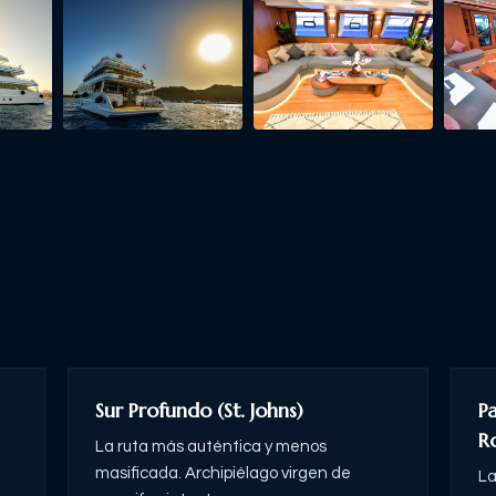
Sur Profundo (St. Johns)
P
R
La ruta más auténtica y menos
masificada. Archipiélago virgen de
La