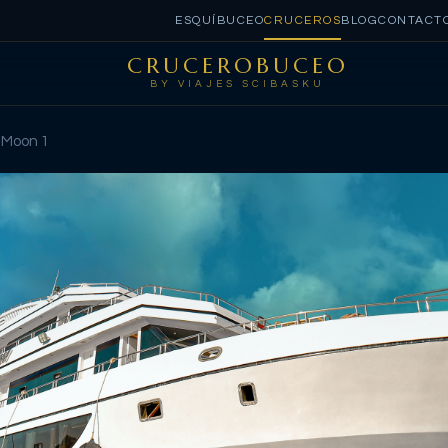
ESQUÍ
BUCEO
CRUCEROS
BLOG
CONTACT
CRUCEROBUCEO
BY VIAJES SCIBASKU
 Moon 1