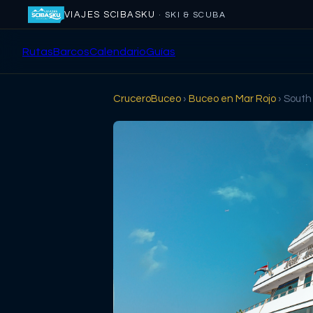
VIAJES SCIBASKU
· SKI & SCUBA
Rutas
Barcos
Calendario
Guías
CruceroBuceo
›
Buceo en
Mar Rojo
›
South