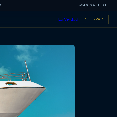
O
+34 619 40 10 41
La Verdad
RESERVAR