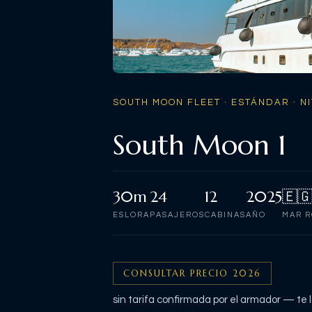
SOUTH MOON FLEET
· ESTÁNDAR
· N
South Moon 1
30m
24
12
2025
🇪
ESLORA
PASAJEROS
CABINAS
AÑO
MAR 
CONSULTAR PRECIO 2026
sin tarifa confirmada por el armador — te 