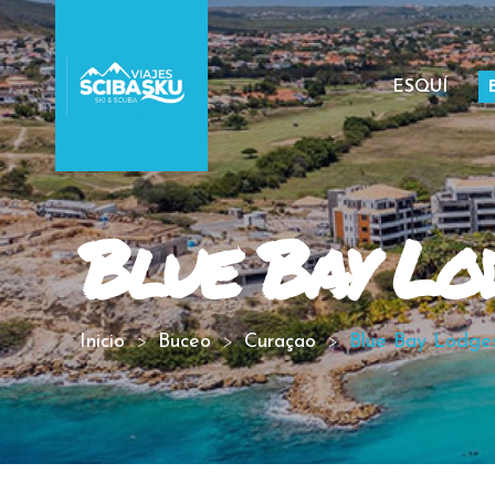
ESQUÍ
Blue Bay Lo
Inicio
Buceo
Curaçao
Blue Bay Lodge