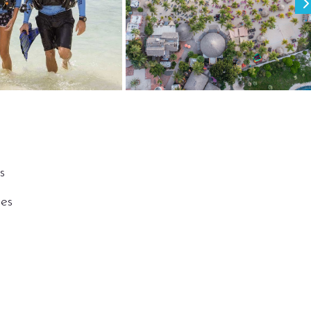
o PADI con una inmersión de descubrimiento o
 Si ya es un buceador experimentado, realice una
ales, alquile su equipo de buceo con nosotros o
sos avanzados. Los arrecifes de coral son uno de
 deportes acuáticos, como equipo de snorkel y
s
es