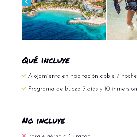
puede comenzar aquí su viaje submarin
para obtener su certificación de buceo.
inmersión guiada con nuestros profesion
pase al siguiente nivel con nuestros cur
los más bellos del mundo.
Qué incluye
El centro de buceo también ofrece otros
alquiler de kayak y tablas de SUP.
Alojamiento en habitación doble 7 noche
Programa de buceo 5 días y 10 inmersion
No incluye
Pasaje aéreo a Curaçao