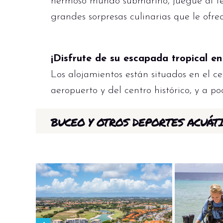
hermoso mundo submarino, juegue al teni
grandes sorpresas culinarias que le ofrec
¡Disfrute de su escapada tropical e
Los alojamientos están situados en el ce
aeropuerto y del centro histórico, y a p
BUCEO Y OTROS DEPORTES ACUÁT
Blue Bay Beach
es el lugar perfecto p
hacer snorkel como si prefiere bucear, le
otras formas de vida marina.
El centro de buceo PADI de 5 estrellas s
«El Jardín» y «La Pared» disponibles just