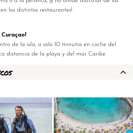
s o a la petanca, ¡y no olvide disfrutar de las
en los distintos restaurantes!
n Curaçao!
ntro de la isla, a sólo 10 minutos en coche del
oca distancia de la playa y del mar Caribe.
ICOS
ara explorar el mundo submarino; tanto si prefiere
 sorprenderán los coloridos arrecifes de coral y
e encuentra en la playa, con hermosos arrecifes
o desde la orilla. Si es usted principiante,