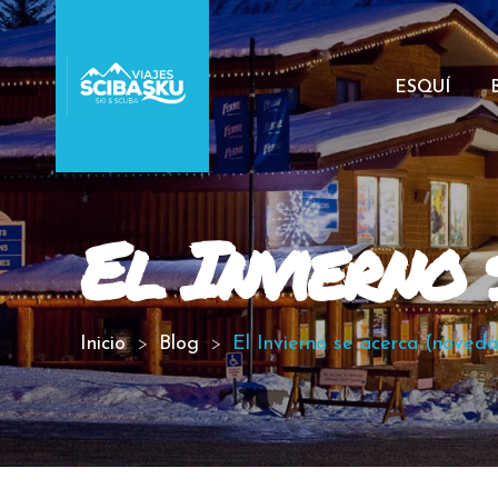
ESQUÍ
El Invierno 
Inicio
Blog
El Invierno se acerca (noved