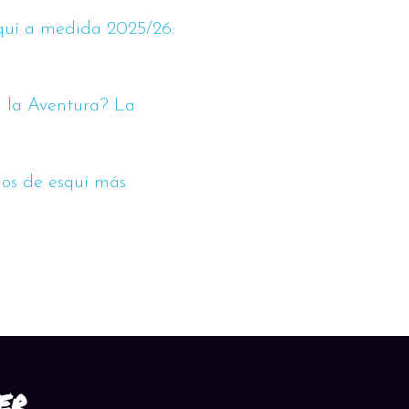
quí a medida 2025/26:
a la Aventura? La
nos de esquí más
ER