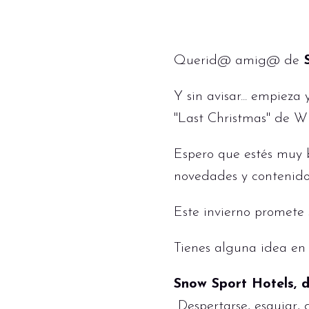
Querid@ amig@ de
S
Y sin avisar... empiez
"Last Christmas" de 
Espero que estés muy b
novedades y contenidos
Este invierno promete 
Tienes alguna idea en
Snow Sport Hotels, d
Despertarse, esquiar,