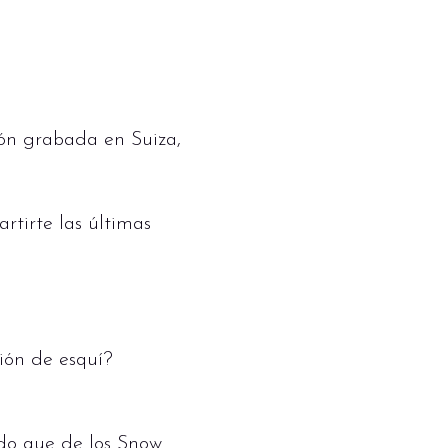
ión grabada en Suiza,
rtirte las últimas
ión de esquí?
odo que de los Snow