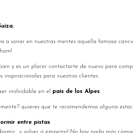
uiza
,
a ya a sonar en nuestras mentes aquella famosa canc
Wham!
ien y es un placer contactarte de nuevo para compa
 inspiracionales para vuestros clientes.
ser inolvidable en el
país de los Alpes
.
 mente? quieres que te recomendemos alguna estac
ormir entre pistas
 dormir... y volver a empezar! No hay nada más cóm