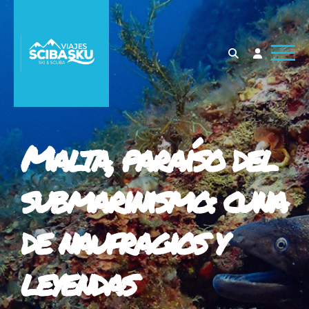
Malta, paraíso del
submarinismo: cuna
de naufragios y
leyendas