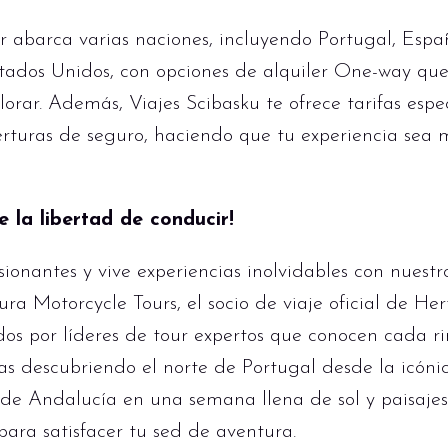
r abarca varias naciones, incluyendo Portugal, España
stados Unidos, con opciones de alquiler One-way que 
lorar. Además, Viajes Scibasku te ofrece tarifas esp
erturas de seguro, haciendo que tu experiencia sea 
te la libertad de conducir!
ionantes y vive experiencias inolvidables con nuestr
ra Motorcycle Tours, el socio de viaje oficial de He
dos por líderes de tour expertos que conocen cada r
as descubriendo el norte de Portugal desde la icóni
 de Andalucía en una semana llena de sol y paisajes
para satisfacer tu sed de aventura.