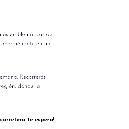
s más emblemáticas de
, sumergiéndote en un
semana. Recorrerás
 región, donde la
carretera te espera!