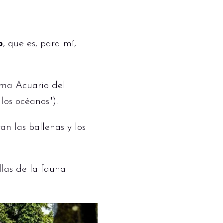
o
, que es, para mí,
ama Acuario del
los océanos").
n las ballenas y los
las de la fauna