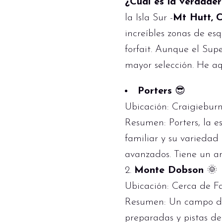
¿Cuál es la verdade
la Isla Sur -
Mt Hutt,
C
increíbles zonas de esq
forfait. Aunque el Supe
mayor selección. He a
Porters
😎
Ubicación: Craigiebur
Resumen: Porters, la e
familiar y su variedad
avanzados. Tiene un am
2.
Monte Dobson
🌞
Ubicación: Cerca de Fa
Resumen: Un campo de 
preparadas y pistas de