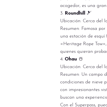
acogedor, es una gran 
3.
Roundhill
🎿
Ubicación: Cerca del l
Resumen: Famosa por su
una estación de esquí 
«Heritage Rope Tow», 
quienes quieran probar 
4.
Ohau
☃️
Ubicación: Cerca del l
Resumen: Un campo de 
condiciones de nieve p
con impresionantes vis
buscan una experiencia
Con el Superpass, pued