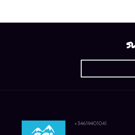
S
+34619401041