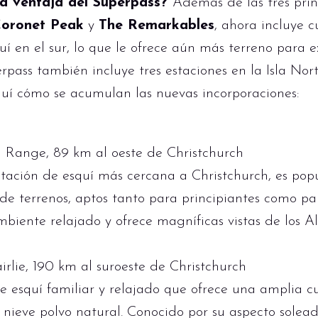
ra ventaja del Superpass?
Además de las tres prin
oronet Peak
y
The Remarkables
, ahora incluye 
uí en el sur, lo que le ofrece aún más terreno para e
rpass también incluye tres estaciones en la Isla Norte
quí cómo se acumulan las nuevas incorporaciones:
n Range, 89 km al oeste de Christchurch
stación de esquí más cercana a Christchurch, es pop
 de terrenos, aptos tanto para principiantes como p
biente relajado y ofrece magníficas vistas de los Al
irlie, 190 km al suroeste de Christchurch
esquí familiar y relajado que ofrece una amplia cu
 nieve polvo natural. Conocido por su aspecto solea