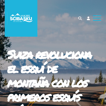
Suiza revoluciona
el esquí de
montaña con los
primeros esquís