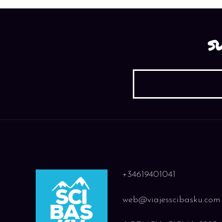
S
+34619401041
web@viajesscibasku.com