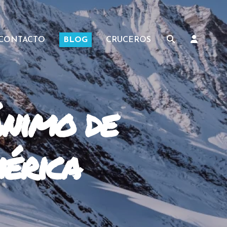
CONTACTO
BLOG
CRUCEROS
ánimo de
érica