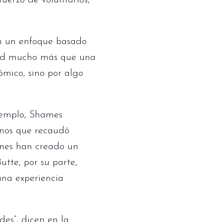
uerzo de voluntarios,
on un enfoque basado
oard mucho más que una
ómico, sino por algo
ejemplo, Shames
inos que recaudó
enes han creado un
tte, por su parte,
una experiencia
es”, dicen en la