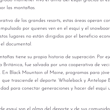
grado mantener vivo el alma del esquí gracias al esf
por las montañas.
rativo de los grandes resorts, estas áreas operan c
, impulsado por quienes ven en el esquí y el snowb
stos lugares no están dirigidos por el beneficio econ
 el documental.
tañas tiene su propia historia de superación. Por 
 Británica, fue salvada por una cooperativa de vec
. En Black Mountain of Maine, programas para jóv
 que trasciende el deporte. Whaleback y Antelope Bu
idad para conectar generaciones y hacer del esquí 
de esquí son el alma del deporte y de sus comunidad