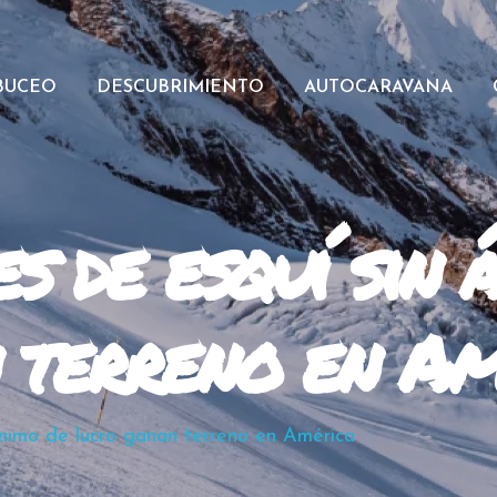
BUCEO
DESCUBRIMIENTO
AUTOCARAVANA
es de esquí sin 
 terreno en Am
ánimo de lucro ganan terreno en América