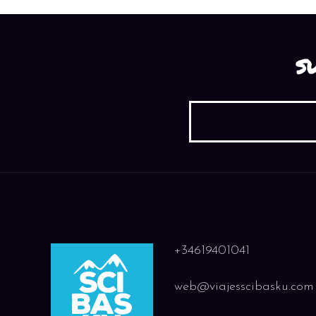
S
+34619401041
web@viajesscibasku.com