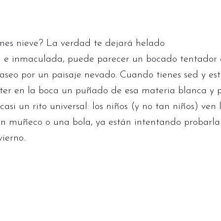
es nieve? La verdad te dejará helado
ca e inmaculada, puede parecer un bocado tentador
seo por un paisaje nevado. Cuando tienes sed y está
er en la boca un puñado de esa materia blanca y pr
asi un rito universal: los niños (y no tan niños) ven
un muñeco o una bola, ya están intentando probarla
ierno.