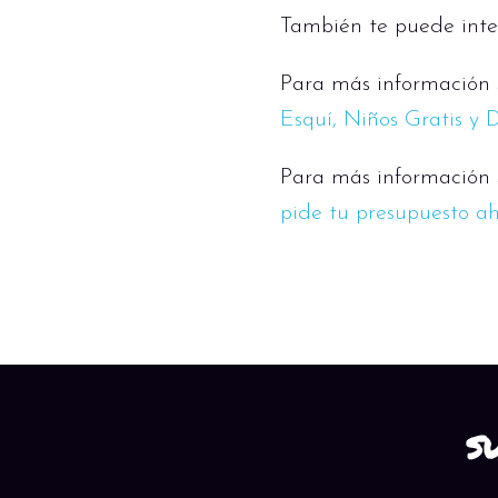
También te puede inte
Para más información s
Esquí, Niños Gratis y 
Para más información s
pide tu presupuesto a
S