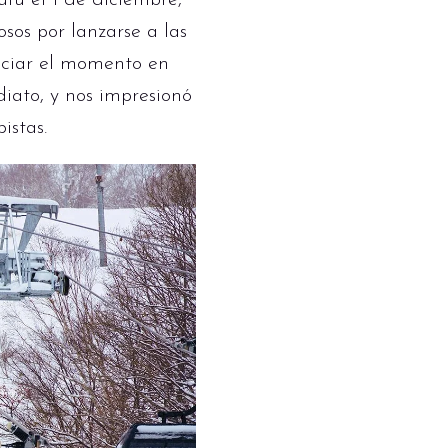
fu el 1 de diciembre,
sos por lanzarse a las
enciar el momento en
diato, y nos impresionó
istas.