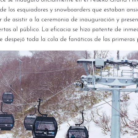
e se inauguró oficialmente en el Niseko Grand Hira
e los esquiadores y snowboarders que estaban ansio
or de asistir a la ceremonia de inauguración y pres
ertas al público. La eficacia se hizo patente de inme
e despejó toda la cola de fanáticos de las primeras p