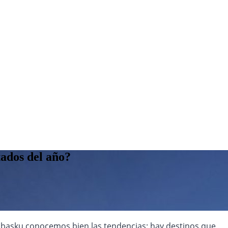
tados del año?
cibasku conocemos bien las tendencias: hay destinos que