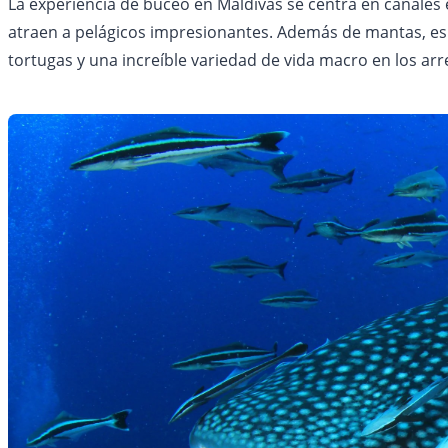
La experiencia de buceo en Maldivas se centra en canales 
atraen a pelágicos impresionantes. Además de mantas, es h
tortugas y una increíble variedad de vida macro en los arre