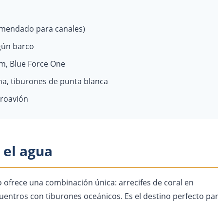
mendado para canales)
gún barco
m, Blue Force One
na, tiburones de punta blanca
droavión
o el agua
io ofrece una combinación única: arrecifes de coral en
uentros con tiburones oceánicos. Es el destino perfecto pa