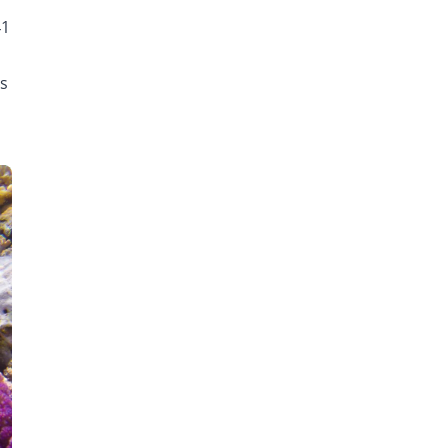
41
ás