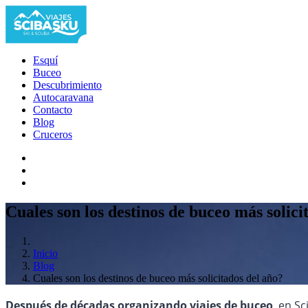
Esquí
Buceo
Descubrimiento
Autocaravana
Contacto
Blog
Cruceros
Cuales son los destinos de buceo más solici
Inicio
Blog
Cuales son los destinos de buceo más solicitados del año?
Después de décadas organizando viajes de buceo
, en S