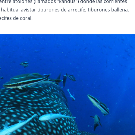
entre atolones (llamados "kandus") donde las corrientes
abitual avistar tiburones de arrecife, tiburones ballena,
cifes de coral.