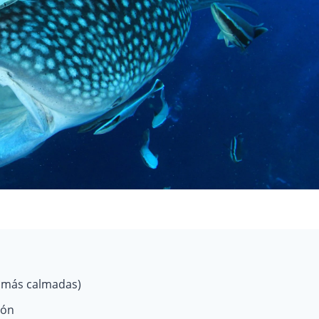
s más calmadas)
lón