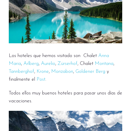
Los hoteles que hemos visitado son Chalet
Anna
Maria
,
Arlberg
,
Aurelio
,
Zürserhof
, Chalet
Montana
,
T
annberghof
,
Krone
,
Monzabon
,
Goldener Berg
y
finalmente el
Post
.
Todos ellos muy buenos hoteles para pasar unos días de
vacaciones.