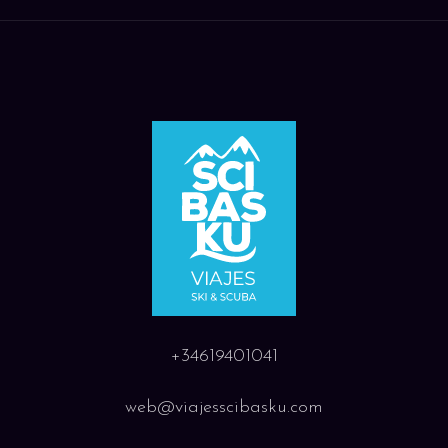
+34619401041
web@viajesscibasku.com