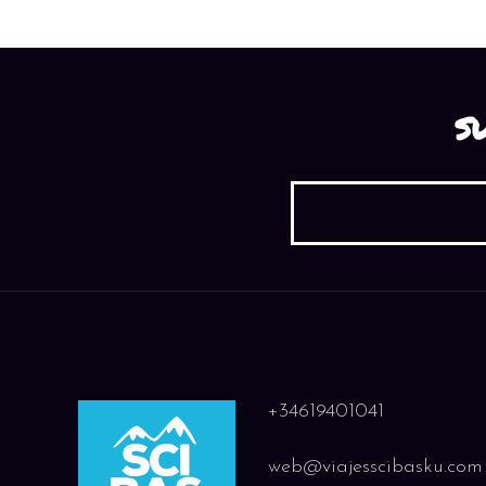
S
+34619401041
web@viajesscibasku.com