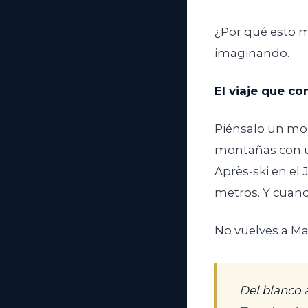
¿Por qué esto 
imaginando.
El viaje que c
Piénsalo un mo
montañas con un
Après-ski en el
metros. Y cuand
No vuelves a Ma
Del blanco 