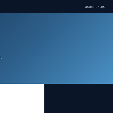
aspenski.es
s