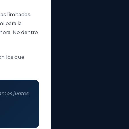
as limitadas.
mi para la
hora. No dentro
on los que
amos juntos.