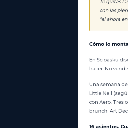
Te quitas l
con las pie
“el ahora e
Cómo lo mont
En Scibasku di
hacer. No vend
Una semana de 
Little Nell (seg
con Aero. Tres 
brunch, Art Deco
16 asientos. Cu