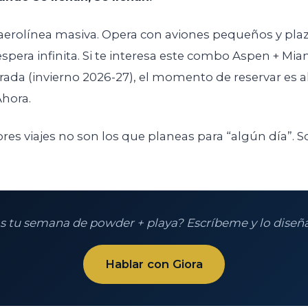
aerolínea masiva. Opera con aviones pequeños y plaz
espera infinita. Si te interesa este combo Aspen + Mia
da (invierno 2026-27), el momento de reservar es a
Ahora.
res viajes no son los que planeas para “algún día”. S
s tu semana de powder + playa? Escríbeme y lo diseñ
Hablar con Giora