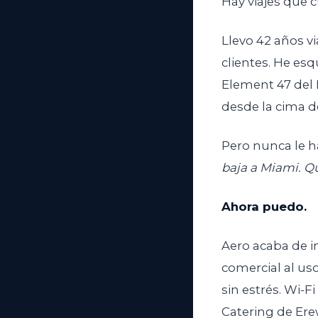
Hay viajes que c
Llevo 42 años v
clientes. He esq
Element 47 del L
desde la cima de
Pero nunca le h
baja a Miami. Qu
Ahora puedo.
Aero acaba de i
comercial al uso
sin estrés. Wi-F
Catering de Ere