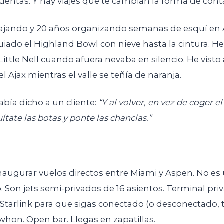
uentas. Y hay viajes que te cambian la forma de cont
iajando y 20 años organizando semanas de esquí en
uiado el Highland Bowl con nieve hasta la cintura. H
ittle Nell cuando afuera nevaba en silencio. He visto
l Ajax mientras el valle se teñía de naranja.
abía dicho a un cliente:
“Y al volver, en vez de coger el
ítate las botas y ponte las chanclas.”
naugurar vuelos directos entre Miami y Aspen. No es
. Son jets semi-privados de 16 asientos. Terminal priv
i Starlink para que sigas conectado (o desconectado, t
whon. Open bar. Llegas en zapatillas.