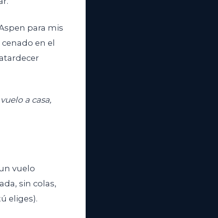
ar.
 Aspen para mis
e cenado en el
 atardecer
 vuelo a casa,
 un vuelo
ada, sin colas,
ú eliges).