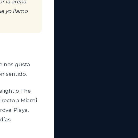
or la arena
ue yo llamo
e nos gusta
n sentido.
light o The
directo a Miami
ove. Playa,
días.