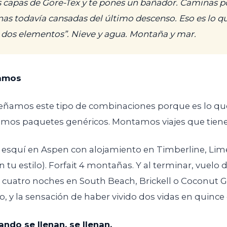
as capas de Gore-Tex y te pones un bañador. Caminas p
rnas todavía cansadas del último descenso. Eso es lo q
n dos elementos”. Nieve y agua. Montaña y mar.
amos
señamos este tipo de combinaciones porque es lo qu
emos paquetes genéricos. Montamos viajes que tiene
esquí en Aspen con alojamiento en Timberline, Lime
ún tu estilo). Forfait 4 montañas. Y al terminar, vuelo 
o cuatro noches en South Beach, Brickell o Coconut Gr
, y la sensación de haber vivido dos vidas en quince 
ando se llenan, se llenan.