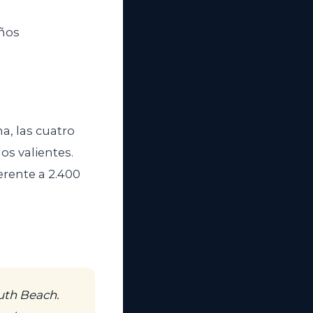
años
, las cuatro
os valientes.
erente a 2.400
outh Beach.