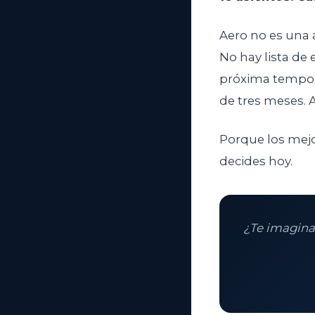
Aero no es una 
No hay lista de 
próxima tempora
de tres meses. 
Porque los mejo
decides hoy.
¿Te imagina