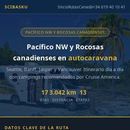
SCIBASKU
Inicio
Rutas
Canadá
+34 619 40 10 41
PACÍFICO NW Y ROCOSAS CANADIENSES
Pacífico NW y Rocosas
canadienses en
autocaravana
Seattle, Banff, Jasper y Vancouver. Itinerario día a día
con campings recomendados por Cruise America.
17
3.042 km
13
DÍAS
DISTANCIA
ETAPAS
DATOS CLAVE DE LA RUTA