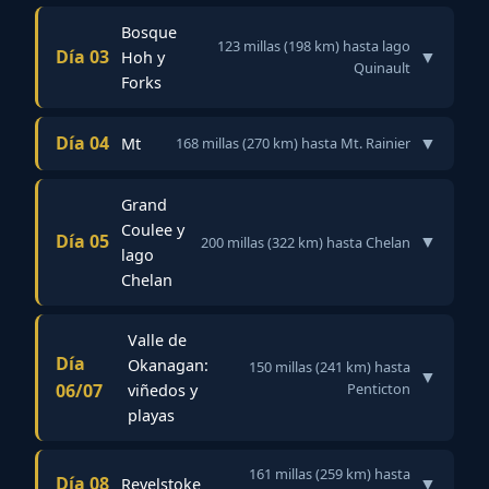
Bosque
123 millas (198 km) hasta lago
Día 03
▼
Hoh y
Quinault
Forks
Día 04
▼
Mt
168 millas (270 km) hasta Mt. Rainier
Grand
Coulee y
Día 05
▼
200 millas (322 km) hasta Chelan
lago
Chelan
Valle de
Día
Okanagan:
150 millas (241 km) hasta
▼
06/07
Penticton
viñedos y
playas
161 millas (259 km) hasta
Día 08
▼
Revelstoke