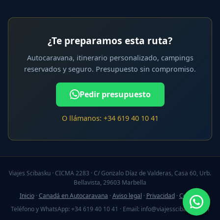
¿Te preparamos esta ruta?
Autocaravana, itinerario personalizado, campings
reservados y seguro. Presupuesto sin compromiso.
Pedir presupuesto
O llámanos: +34 619 40 10 41
Viajes Scibasku · CICMA 2283 · C/ Gonzalo Díaz de Valderas, Casa 60, Urb.
Bellavista, 29603 Marbella
Inicio
·
Canadá en Autocaravana
·
Aviso legal
·
Privacidad
·
Cookies
Teléfono y WhatsApp: +34 619 40 10 41 · Email: info@viajesscibasku.com