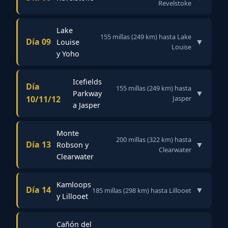
Revelstoke
Lake
155 millas (249 km) hasta Lake
Día 09
▼
Louise
Louise
y Yoho
Icefields
Día
155 millas (249 km) hasta
▼
Parkway
10/11/12
Jasper
a Jasper
Monte
200 millas (322 km) hasta
Día 13
▼
Robson y
Clearwater
Clearwater
Kamloops
Día 14
▼
185 millas (298 km) hasta Lillooet
y Lillooet
Cañón del