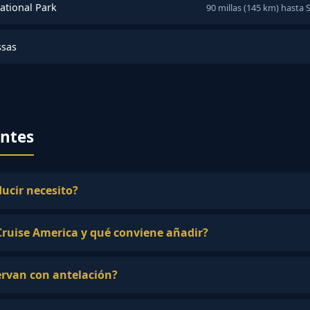
tional Park
90 millas (145 km) hasta
ssas
entes
ucir necesito?
Cruise America y qué conviene añadir?
ervan con antelación?