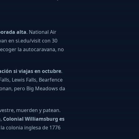
porada alta
. National Air
n en si.edu/visit con 30
recoger la autocaravana, no
ión si viajas en octubre
.
alls, Lewis Falls, Bearfence
ncionan, pero Big Meadows da
lvestre, muerden y patean.
a,
Colonial Williamsburg es
 la colonia inglesa de 1776