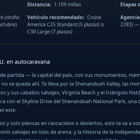
Distancia:
1.109 millas
Etapas d
e (otoño
Vehículo recomendado:
Cruise
Agencia
octubre)
America C25 Standard (5 plazas) o
2283) — 
C30 Large (7 plazas)
UU. en autocaravana
de partida — la capital del país, con sus monumentos, mem
 no se queda ahí. Te lleva por la Shenandoah Valley, las mo
 y sus caballos salvajes, Virginia Beach y el triángulo hist
a con el Skyline Drive del Shenandoah National Park, una d
l este.
os y solo piensas en rascacielos o desiertos, esto te va a s
onis salvajes en islas de arena, y la historia de la indepen