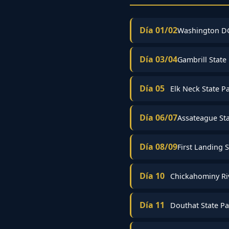
Día 01/02
Washington DC
Día 03/04
Gambrill State
Día 05
Elk Neck State P
Día 06/07
Assateague Sta
Día 08/09
First Landing 
Día 10
Chickahominy Ri
Día 11
Douthat State Pa