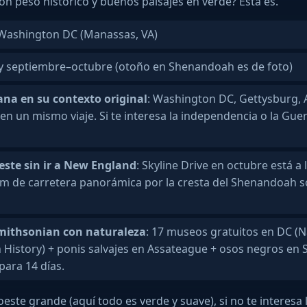
n peso histórico y buenos paisajes en verde? Esta es.
ashington DC (Manassas, VA)
 y septiembre–octubre (otoño en Shenandoah es de foto)
ana en su contexto original
: Washington DC, Gettysburg, 
n un mismo viaje. Si te interesa la independencia o la Guerra
 este sin ir a New England
: Skyline Drive en octubre está a
km de carretera panorámica por la cresta del Shenandoah s
mithsonian con naturaleza
: 17 museos gratuitos en DC (N
n History) + ponis salvajes en Assateague + osos negros e
para 14 días.
l oeste grande (aquí todo es verde y suave), si no te interesa