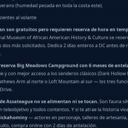
 verano (humedad pesada en toda la costa este).
sientes al volante
n son gratuitos pero requieren reserva de hora en tem
l Museum of African American History & Culture se reserva
s dos más solicitados. Dedica 2 días enteros a DC antes de 
.
eserva Big Meadows Campground con 6 meses de antelac
e y con mejor acceso a los senderos clásicos (Dark Hollow F
 Mathews Arm al norte o Loft Mountain al sur — los tres fu
 Drive.
s de Assateague no se alimentan ni se tocan
. Son fauna si
teleobjetivo y todos contentos. Y si te atrae la historia viv
Chickahominy
— actores en personaje, talleres de artesanía,
dulto, compra online con 2 días de antelación.