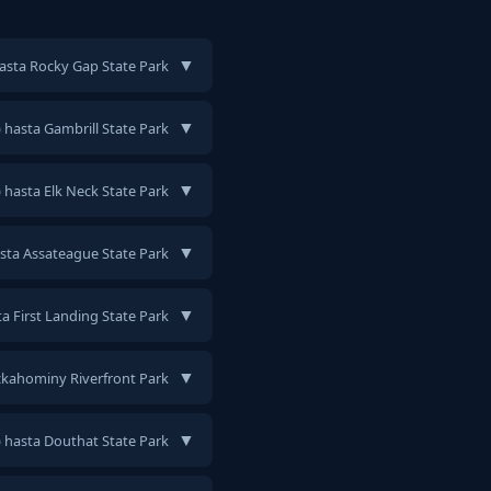
▼
hasta Rocky Gap State Park
▼
) hasta Gambrill State Park
▼
) hasta Elk Neck State Park
▼
asta Assateague State Park
▼
ta First Landing State Park
▼
ickahominy Riverfront Park
▼
) hasta Douthat State Park