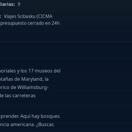
iarias:
9
:
Viajes Scibasku (CICMA
presupuesto cerrado en 24h
oriales y los 17 museos del
ntañas de Maryland, la
órico de Williamsburg-
e las carreteras
orprender. Aquí hay bosques
dencia americana. ¿Buscas