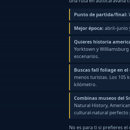
una ruta en autocaravana co
Punto de partida/final:
W
Mejor época:
abril–junio
Quieres historia americ
Yorktown y Williamsburg e
escenarios.
Buscas fall foliage en el
menos turistas. Los 105 
kilómetro.
Combinas museos del S
Natural History, America
cultural-natural perfecto 
No es para ti si prefieres e