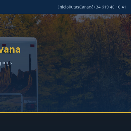
Inicio
Rutas
Canadá
+34 619 40 10 41
vana
mpings