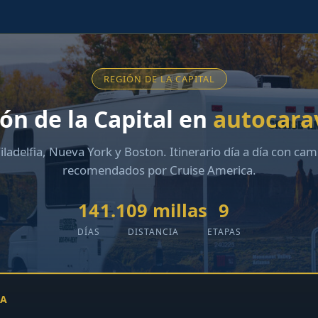
REGIÓN DE LA CAPITAL
ón de la Capital en
autocara
iladelfia, Nueva York y Boston. Itinerario día a día con ca
recomendados por Cruise America.
14
1.109 millas
9
DÍAS
DISTANCIA
ETAPAS
TA